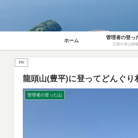
管理者の登っ
ホーム
広島の登山情
PR
龍頭山(豊平)に登ってどんぐ
管理者の登った山