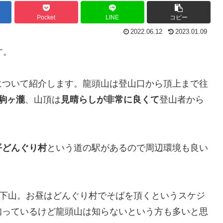
Pocket
LINE
コピー
2022.06.12
2023.01.09
す。
について紹介します。龍頭山は登山口から頂上まで往
駒ヶ瀧
、山頂は
見晴らしが非常に良くて
登山者から
平どんぐり村
という道の駅があるので周辺環境も良い
に下山。お昼はどんぐり村でそばを頂くというスケジ
知っているけど龍頭山は知らないという方も多いと思