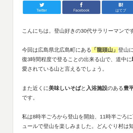
Twitter
Facebook
はてブ
こんにちは。登山好きの30代サラリーマンで
今回は広島県北広島町にある
「龍頭山」
登山
復3時間程度で登ることの出来る山で、道中に
愛されている山と言えるでしょう。
また近くに
美味しいそば
と
入浴施設
のある
豊
です。
私は8時半ごろから登山を開始、11時半ごろ
ュールで登山を楽しみました。どんぐり村は