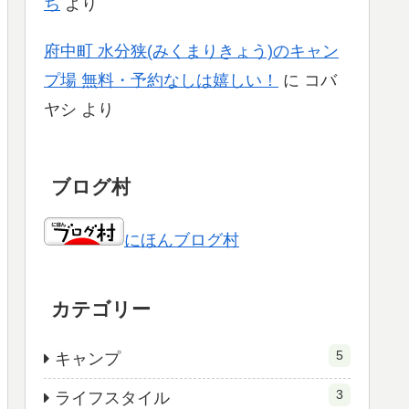
ち
より
府中町 水分狭(みくまりきょう)のキャン
プ場 無料・予約なしは嬉しい！
に
コバ
ヤシ
より
ブログ村
にほんブログ村
カテゴリー
5
キャンプ
3
ライフスタイル