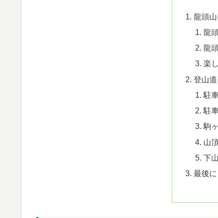
龍頭山
龍
龍
楽
登山道
駐
駐
駒
山
下
最後に