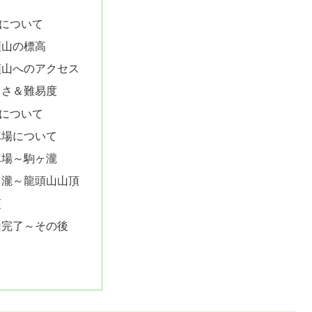
について
頭山の標高
頭山へのアクセス
しさ＆難易度
について
車場について
車場～駒ヶ瀧
ヶ瀧～龍頭山山頂
頂
山完了～その後