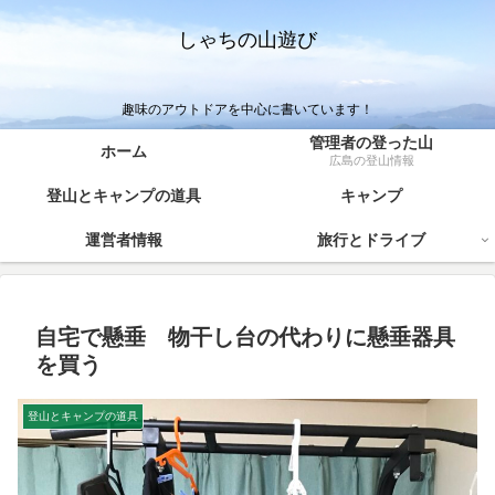
しゃちの山遊び
趣味のアウトドアを中心に書いています！
管理者の登った山
ホーム
広島の登山情報
登山とキャンプの道具
キャンプ
運営者情報
旅行とドライブ
自宅で懸垂 物干し台の代わりに懸垂器具
を買う
登山とキャンプの道具