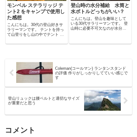
モンベル ステラリッジ テ
登山時の水分補給 水筒と
ント2 をキャンプで使用し
水ボトルどっちがいい？
た感想
こんにちは。登山を趣味として
いる30代サラリーマンです。 登
こんにちは。30代の登山好きサ
山時に必要不可欠なのが水分補
ラリーマンです。 テントを持っ
給ですが、水分補給と簡単に言
て山登りをし山の中でテント 泊
っても悩むことが多いのではな
をしたいと思い購入したモンベ
いでしょうか？ 例えば、 どんな
ルの「ステラリッジ テント2」。
種類の飲み物を持っていくべき
しかし登山での出番はなくキャ
かどれくらい持っていくべきか
ンプ場で使用しています(笑) 登
（多い方...
山に適したテントをキャンプ場
で...
Coleman(コールマン) ランタンスタンド
の評価 作りがしっかりしてていい感じで
す
登山リュックは腰ベルトと適切なサイズ
が重要だと思う
コメント