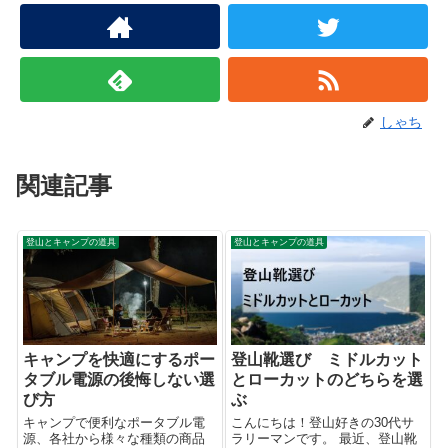
しゃち
関連記事
登山とキャンプの道具
登山とキャンプの道具
キャンプを快適にするポー
登山靴選び ミドルカット
タブル電源の後悔しない選
とローカットのどちらを選
び方
ぶ
キャンプで便利なポータブル電
こんにちは！登山好きの30代サ
源、各社から様々な種類の商品
ラリーマンです。 最近、登山靴