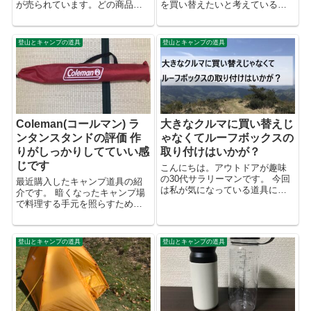
が売られています。どの商品を
を買い替えたいと考えているの
選べばよいのか悩むのではない
でが、悩みの1つが「ミドルカッ
でしょうか？ あまり考えずに有
ト」と「ローカット」のどちら
名メーカーの売れ筋を選んでし
にするかです。 安心・安全に登
登山とキャンプの道具
登山とキャンプの道具
まうと後悔をする可能性があり
山するためには「ミドルカッ
ます。 有名なメーカーの商品を
ト」だとは思うのですが、私は
買ったけど、...
最近ローカ...
Coleman(コールマン) ラ
大きなクルマに買い替えじ
ンタンスタンドの評価 作
ゃなくてルーフボックスの
りがしっかりしてていい感
取り付けはいかが？
じです
こんにちは。アウトドアが趣味
の30代サラリーマンです。 今回
最近購入したキャンプ道具の紹
は私が気になっている道具につ
介です。 暗くなったキャンプ場
いて紹介します。それは、、、
で料理する手元を照らすための
ルーフボックスです。 私はいわ
照明が欲しいなとずっと思って
いるCセグメントのクルマ（カロ
いました。ランタンは持ってい
ーラ、インプレッサ、マツダ3ク
るのですが、作業机の上に置い
登山とキャンプの道具
登山とキャンプの道具
ラス）のクルマを保有してお
てしまうと場所も取るし、近す
り、こ...
ぎて手元があまり明るくならな
い・・・ って...