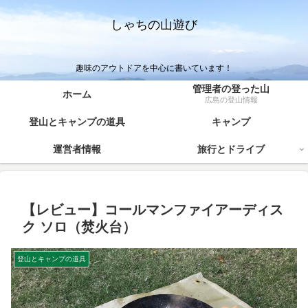
しゃちの山遊び
趣味のアウトドアを中心に書いています！
管理者の登った山
ホーム
広島の登山情報
登山とキャンプの道具
キャンプ
運営者情報
旅行とドライブ
【レビュー】コールマンファイアーディス
ク ソロ（焚火台）
登山とキャンプの道具