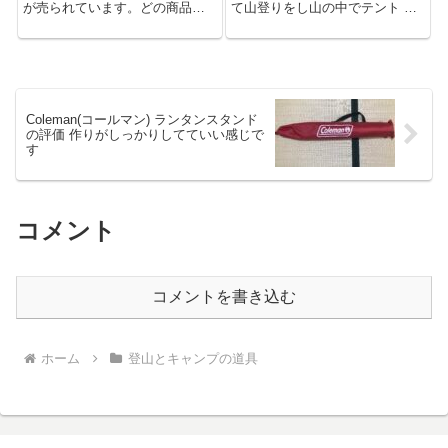
が売られています。どの商品を
て山登りをし山の中でテント 泊
選べばよいのか悩むのではない
をしたいと思い購入したモンベ
でしょうか？ あまり考えずに有
ルの「ステラリッジ テント2」。
名メーカーの売れ筋を選んでし
しかし登山での出番はなくキャ
まうと後悔をする可能性があり
ンプ場で使用しています(笑) 登
ます。 有名なメーカーの商品を
山に適したテントをキャンプ場
買ったけど、...
で...
Coleman(コールマン) ランタンスタンド
の評価 作りがしっかりしてていい感じで
す
コメント
コメントを書き込む
ホーム
登山とキャンプの道具