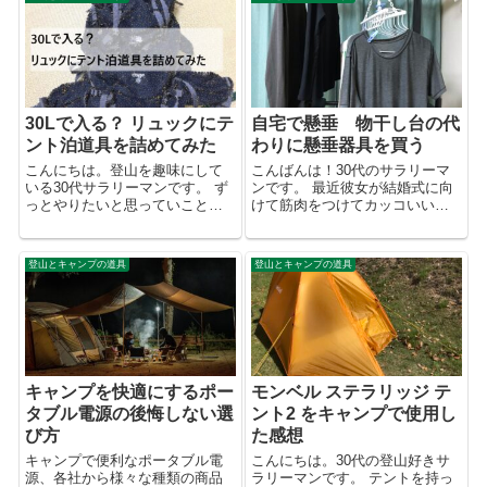
ーラ、インプレッサ、マツダ3ク
の小さめのリュックをまずは買
ラス）のクルマを保有してお
おう！」です。 登山を始めるた
り、こ...
めにど...
30Lで入る？ リュックにテ
自宅で懸垂 物干し台の代
ント泊道具を詰めてみた
わりに懸垂器具を買う
こんにちは。登山を趣味にして
こんばんは！30代のサラリーマ
いる30代サラリーマンです。 ず
ンです。 最近彼女が結婚式に向
っとやりたいと思っていことが
けて筋肉をつけてカッコいいい
あります。それはテントを担い
体になりたいと言い出しまし
で山に登り山の上でテント泊を
た・・・ 2年ほどジムに通って筋
すること。 そのためにテントは
トレを行っている身なので一緒
登山とキャンプの道具
登山とキャンプの道具
買ったのにも関わらず、テント
にジムに通うことをおススメし
の出番はキャンプ場のみという
てみたのですが反応はいまい
状況です。...
ち。 じゃあ...
キャンプを快適にするポー
モンベル ステラリッジ テ
タブル電源の後悔しない選
ント2 をキャンプで使用し
び方
た感想
キャンプで便利なポータブル電
こんにちは。30代の登山好きサ
源、各社から様々な種類の商品
ラリーマンです。 テントを持っ