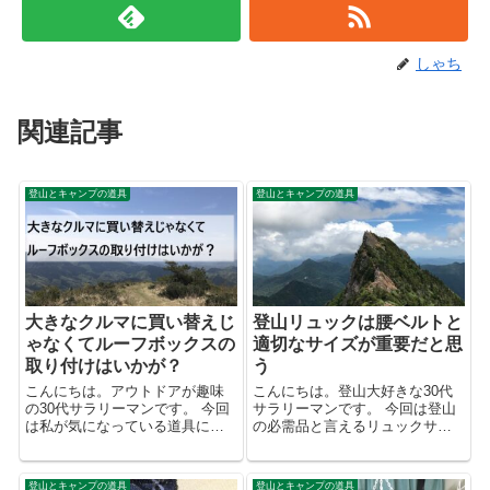
しゃち
関連記事
登山とキャンプの道具
登山とキャンプの道具
大きなクルマに買い替えじ
登山リュックは腰ベルトと
ゃなくてルーフボックスの
適切なサイズが重要だと思
取り付けはいかが？
う
こんにちは。アウトドアが趣味
こんにちは。登山大好きな30代
の30代サラリーマンです。 今回
サラリーマンです。 今回は登山
は私が気になっている道具につ
の必需品と言えるリュックサッ
いて紹介します。それは、、、
ク選びについて、私の考えてい
ルーフボックスです。 私はいわ
ることを書きたいと思います。
いるCセグメントのクルマ（カロ
端的に言うと、 「腰ベルト付き
登山とキャンプの道具
登山とキャンプの道具