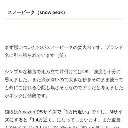
スノーピーク（snow peak）
まず思いついたのがスノーピークの焚火台です。ブランド
名に引っ張られています（笑）
シンプルな構造で組み立て片付け性はOK、強度も十分に
思えました。また底が深いので大きな薪をそのまま使って
も外にこぼれる心配も無さそうなのでアリだと考えました
がネックは値段です。
値段はAmazonで
Sサイズで「1万円近い」
ですし、
Mサイ
ズにすると「1.4万近く」
になってしまいます。また重量
もSサイズ（1~2人用）で1.8kgと少し重いと感じました(-