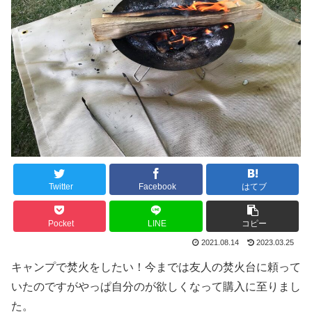
Twitter
Facebook
はてブ
Pocket
LINE
コピー
2021.08.14
2023.03.25
キャンプで焚火をしたい！今までは友人の焚火台に頼って
いたのですがやっぱ自分のが欲しくなって購入に至りまし
た。