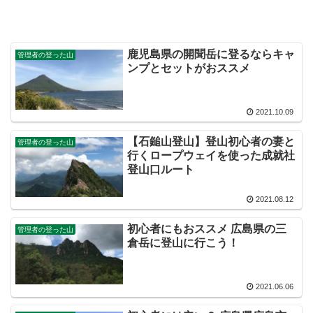
鹿児島県の開聞岳に登るならキャ
管理者の登った山
ンプとセットがおススメ
2021.10.09
【石鎚山登山】登山初心者の妻と
管理者の登った山
行くロープウェイを使った成就社
登山口ルート
2021.08.12
初心者にもおススメ 広島県の三
管理者の登った山
倉岳に登山に行こう！
2021.06.06