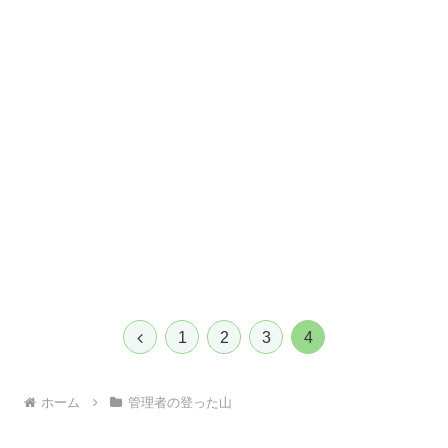
前
1
2
3
4
へ
ホーム
管理者の登った山