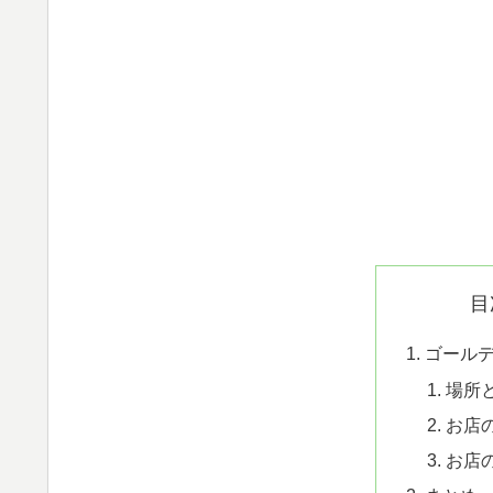
目
ゴール
場所
お店
お店