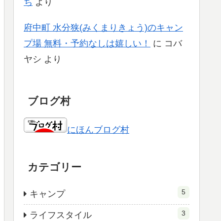
ち
より
府中町 水分狭(みくまりきょう)のキャン
プ場 無料・予約なしは嬉しい！
に
コバ
ヤシ
より
ブログ村
にほんブログ村
カテゴリー
5
キャンプ
3
ライフスタイル